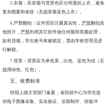
5.
衣着：
应穿着与背景色区分明显的上衣，避免
复杂图案和条纹（
不得
穿着蓝色上衣）。
6.
严禁翻拍：
证件照应注重真实性，
严禁
翻拍其
他照片，
严禁
利用其它软件做任何脸部美颜处理，
如有违规，学生账号将被锁定，需由学校管理员进
行解锁。
7.
背景：
背景应为单色系，白色、蓝色为佳（
不
得
用绿色、红色）。
五、收费标准
经报上级主管部门备案，省招就中心为学生提
供电子图像采集、实名验证、后期制作、排版冲