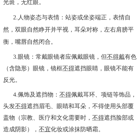
光斑，无红眼。
2.
人物姿态与表情：
站姿或坐姿端正，表情自
然，双眼自然睁开并平视，耳朵对称，左右肩膀平
衡，嘴唇自然闭合。
3.
眼镜：
常戴眼镜者应佩戴眼镜，但
不得戴
有色
（含隐形）眼镜，镜框
不得
遮挡眼睛，眼镜不能有
反光。
4.
佩饰及遮挡物：
不得
佩戴耳环、项链等饰品，
头发
不得
遮挡眉毛、眼睛和耳朵，不得使用头部覆
盖物（宗教、医疗和文化需要时，
不得
遮挡脸部或
造成阴影），
不宜
化妆或涂抹防晒霜。