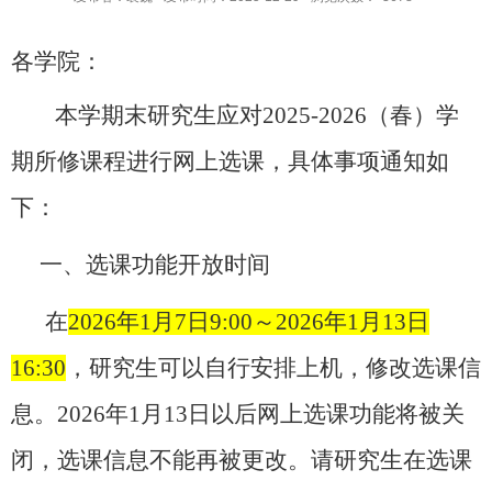
各学院：
本学期末研究生应对
2025-2026
（春）学
期所修课程进行网上选课，具体事项通知如
下：
一、选课功能开放时间
在
2026
年
1
月
7
日
9:00
～
2026
年
1
月
13
日
16:30
，研究生可以自行安排上机，修改选课信
息。
2026
年
1
月
13
日以后网上选课功能将被关
闭，选课信息不能再被更改。请研究生在选课