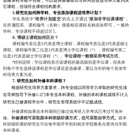
选修课程考核不合格，可以选择重修或经导师同意改选培养方案内其
它课程，但须符合课程结构要求。
5.
研究生如何跨学科、专业添加课程进培养计划？
学生系统中“
培养计划提交
”的右上方通过“
添加非学位课课程
”，
在所属院系、课程编号（名称）搜索相应课程名称添加即可，一般跨
学科、专业课程不得超过
3
门。
6.
博硕士课程如何区分？
课程编号首位是
1
代表是博士课程，课程编号首位是
2
代表是硕士
课程。课程编号第二位是
1
代表是博士学位课程（
*
），课程编号第二
位是
1
代表是硕士学位课程（
*
）。
学位课程一般都采用考试方式
。
*
特别说明：学位课程表示该课程的最高级别是学位课，但具体
到每个学生选择该课程是学位课还是选修课，要以当年的每个具体学
科培养方案为准。
7.
研究生如何补修本科课程？
根据研究生培养方案要求，跨专业或以同等学力录取的研究生须
在导师指导下补修
1-2
门本专业本科课程。补修的本科课程成绩不计入
研究生已修课程学分中，研究生管理系统中不记载成绩。
补修课程如果在本科期间已修过或考研入学考试已考过可免补
修。
补修课程可采取跟本科班级听课方式，也可采取自学方式。
跟本
科班级听课的研究生可在每学期开学初到相关学院教务办查询当学期
本科课表。