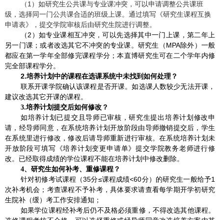
（
1
）如研究生公共课与专业课冲突，可以申请调整公共课班
级，选择同一门公共课合适的班级上课。通过填写《研究生课程互换
申请表》，提交学院审核后由研究生院进行调整。
（
2
）如专业课相互冲突，可以先选择其中一门上课，第二年上
另一门课；或者改选其它不冲突的专业课。研究生（
MPA
除外）一般
都应在第一学年全部修完课程学分；本直博研究生可在二个学年内修
完全部课程学分。
2.
培养计划中的课程在选课系统中未找到如何处理？
联系开课学院确认该课程是否开课。如选课人数较少无法开课，
建议改选其它开课的课程。
3.
培养计划提交后如何修改？
如培养计划已提交且导师已审核，研究生提出培养计划修改申
请，经导师同意，在系统培养计划开放阶段由导师撤销提交后，学生
在系统里进行修改，修改后请导师重新进行审核。在系统培养计划未
开放阶段可填写《培养计划变更申请单》提交学院教务老师进行修
改。已经取得成绩的学位课程不能在培养计划中修改删除。
4
、研究生如何补考、重修课程？
针对初修考试课程（
35
分≤课程成绩
<60
分）的研究生一般给予
1
次补考机会；考查课程不予补考，具体要求请查看每学期开学初研究
生院补（缓）考工作安排通知；
如果学位课程经补考后仍不及格必须重修，不得改选其他课程。