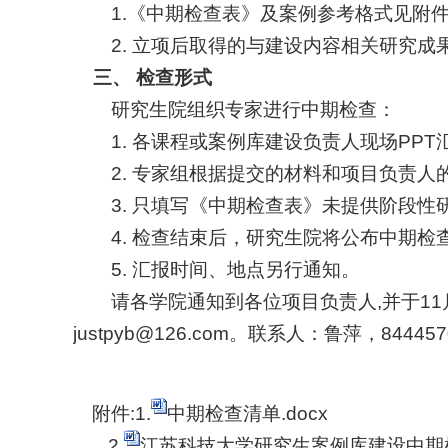
1.
《中期检查表》及案例参考格式见附
2.
立项后取得的与建设内容相关研究成
三、 检查形式
研究生院组织专家进行中期检查：
1.
各课程或案例库建设负责人现场
PPT
2.
专家组根据提交的材料和项目负责人
3.
只填写《中期检查表》未提供阶段性研
4.
检查结束后，研究生院将公布中期检
5.
汇报时间、地点另行通知。
请各学院通知到各位项目负责人
,
并于
11
justpyb@126.com
。联系人：鲁萍，
844457
附件
:1.
中期检查清单.docx
2.
江苏科技大学研究生案例库建设中期检