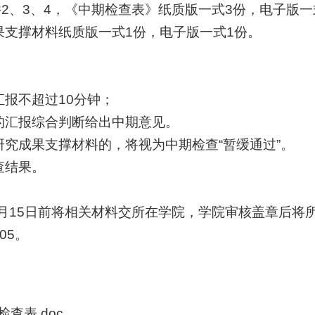
件
2
、
3
、
4
，《中期检查表》纸质版一式
3
份，电子版一
果支撑材料纸质版一式
1
份，电子版一式
1
份。
汇报不超过
10
分钟；
的汇报综合判断给出中期意见。
究成果支撑材料的，将视为中期检查“暂缓通过”。
查结果。
月
15
日前将相关材料交所在学院，学院审核盖章后将
05
。
查表.doc