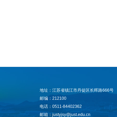
地址：江苏省镇江市丹徒区长晖路666号
邮编：212100
电话：0511-84402362
邮箱：justyjsy@just.edu.cn